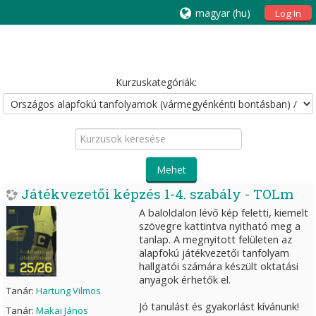
magyar ‎(hu)‎
Log In
Kurzuskategóriák:
Kurzusok
keresése
Mehet
Játékvezetői képzés 1-4. szabály - TOLm
A baloldalon lévő kép feletti, kiemelt
szövegre kattintva nyitható meg a
tanlap. A megnyitott felületen az
alapfokú játékvezetői tanfolyam
hallgatói számára készült oktatási
anyagok érhetők el.
Tanár:
Hartung Vilmos
Jó tanulást és gyakorlást kívánunk!
Tanár:
Makai János