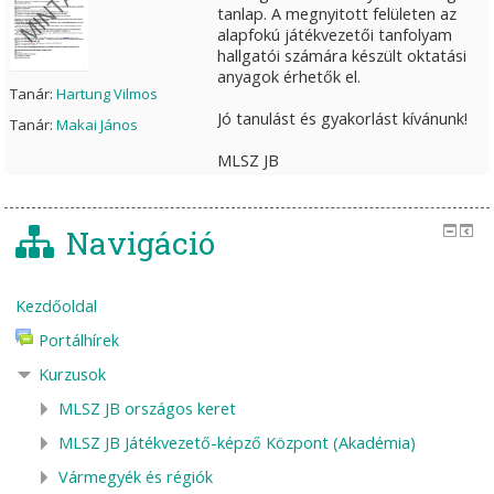
tanlap. A megnyitott felületen az
alapfokú játékvezetői tanfolyam
hallgatói számára készült oktatási
anyagok érhetők el.
Tanár:
Hartung Vilmos
Jó tanulást és gyakorlást kívánunk!
Tanár:
Makai János
MLSZ JB
Navigáció
Kezdőoldal
Portálhírek
Kurzusok
MLSZ JB országos keret
MLSZ JB Játékvezető-képző Központ (Akadémia)
Vármegyék és régiók